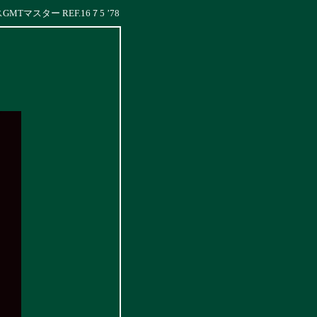
MTマスター REF.16７5 ’78