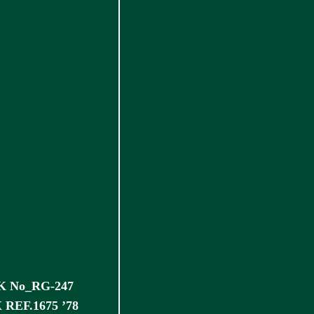
 No_RG-247
REF.1675 ’78