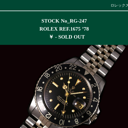
ロレックスG
STOCK No_RG-247
ROLEX REF.1675 ’78
￥ - SOLD OUT