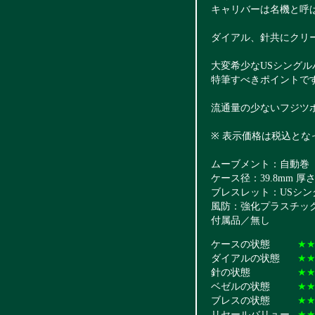
キャリバーは名機と呼ばれ
ダイアル、針共にクリ
大変希少なUSシング
特筆すべきポイントで
流通量の少ないフジツ
※ 表示価格は税込とな
ムーブメント：自動巻 CA
ケース径：39.8mm 厚さ1
ブレスレット：USシ
風防：強化プラスチッ
付属品／無し
ケースの状態
★
ダイアルの状態
★
針の状態
★
ベゼルの状態
★
ブレスの状態
★
リセールバリュー
★