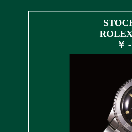
STOCK
ROLEX 
￥ - 