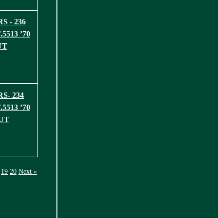
S - 236
5513 ’70
UT
S- 234
5513 ’70
OUT
19
20
Next »