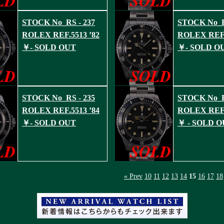
STOCK No_RS - 237
STOCK No_R
ROLEX REF.5513 ’82
ROLEX REF.
￥- SOLD OUT
￥- SOLD O
STOCK No_RS - 235
STOCK No_R
ROLEX REF.5513 ’84
ROLEX REF.
￥- SOLD OUT
￥ - SOLD 
« Prev
10
11
12
13
14
15
16
17
18