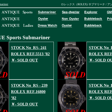
mariner
ロレックス（ROLEX) サブマリーナ / 
 Sports
Submariner
STOCK No_RS- 241
STOCK No_R
ROLEX REF.5513 ’82
ROLEX REF.
￥- SOLD OUT
￥- SOLD O
STOCK No_RS - 239
STOCK No_R
ROLEX REF.16800
ROLEX REF.
’82
￥- SOLD O
￥- SOLD OUT