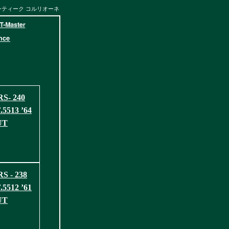
アンティーク コルリオーネ
S- 240
5513 ’64
UT
S - 238
5512 ’61
UT