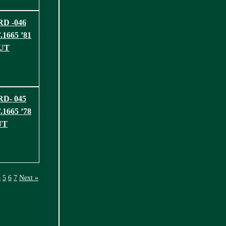
D -046
1665 ’81
OUT
D- 045
1665 ’78
UT
4
5
6
7
Next »