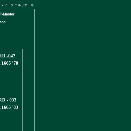
アンティーク コルリオーネ
D -047
1665 ’78
D - 033
1665 ’83