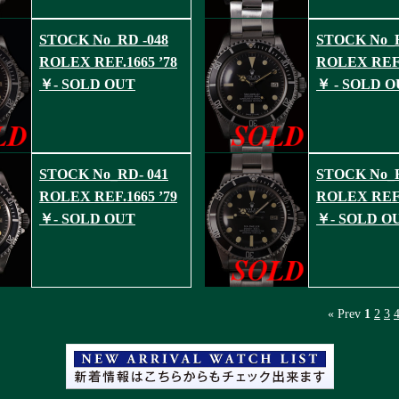
STOCK No_RD -048
STOCK No_R
ROLEX REF.1665 ’78
ROLEX REF.
￥- SOLD OUT
￥ - SOLD 
STOCK No_RD- 041
STOCK No_R
ROLEX REF.1665 ’79
ROLEX REF.
￥- SOLD OUT
￥- SOLD O
« Prev
1
2
3