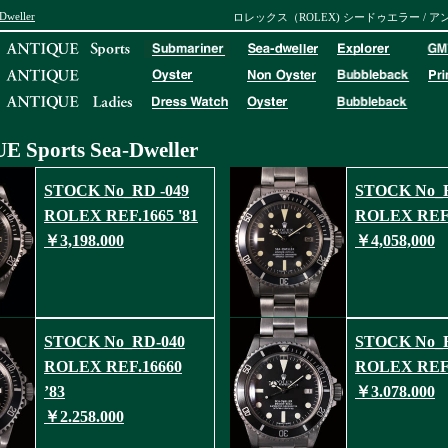
Dweller
ロレックス（ROLEX) シードゥエラー / 
 Sports
Sea-Dweller
STOCK No_RD -049
STOCK No_R
ROLEX REF.1665 '81
ROLEX REF.
￥3,198.000
￥4,058,000
STOCK No_RD-040
STOCK No_R
ROLEX REF.16660
ROLEX REF.
’83
￥3.078.000
￥2.258.000