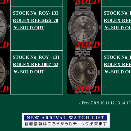
STOCK No_ROY- 133
STOCK No_R
ROLEX REF.6426 ’70
ROLEX REF.
￥- SOLD OUT
￥- SOLD O
STOCK No_ROY - 131
STOCK No_
ROLEX REF.1007 ’62
ROLEX REF.
￥- SOLD OUT
￥- SOLD O
« Prev
7
8
9
10
11
12
13
14
15