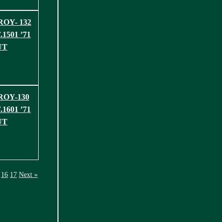
OY- 132
1501 ’71
UT
ROY-130
1601 ’71
UT
16
17
Next »