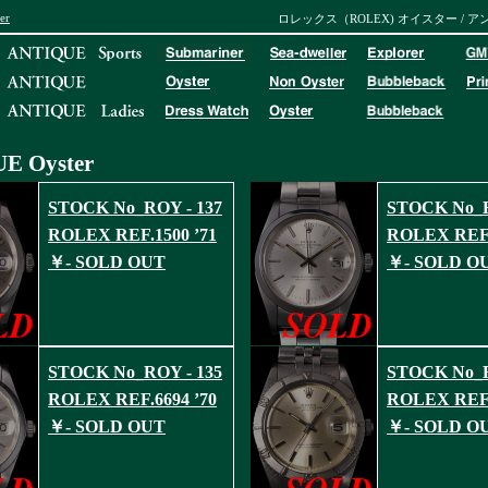
er
ロレックス（ROLEX) オイスター / 
UE
Oyster
STOCK No_ROY - 137
STOCK No_R
ROLEX REF.1500 ’71
ROLEX REF.
￥- SOLD OUT
￥- SOLD O
STOCK No_ROY - 135
STOCK No_R
ROLEX REF.6694 ’70
ROLEX REF.
￥- SOLD OUT
￥- SOLD O